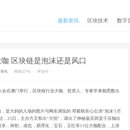
最新资讯
区块技术
数字
咖 区块链是泡沫还是风口
新资讯
阅读(2374)
评论(0)
链大会在澳门举行，区块链行业大咖、投资人、专家学者都悉数出
，是大妈的入场的图片与网友调侃的 邓紫棋良心出演“泡沫”(尽
结，25日，主办方又祭出“大招”，请出了神秘嘉宾薛蛮子压轴出
东，帅初，成也，易理化，宝石，玉红等11位大咖配合，上演