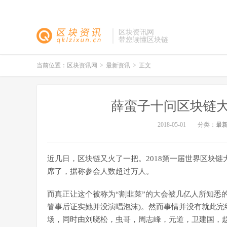
区块资讯网
带您读懂区块链
当前位置：
区块资讯网
>
最新资讯
>
正文
薛蛮子十问区块链大
2018-05-01
分类：
最
近几日，区块链又火了一把。2018第一届世界区块
席了，据称参会人数超过万人。
而真正让这个被称为“割韭菜”的大会被几亿人所知悉的
管事后证实她并没演唱泡沫)。然而事情并没有就此完
场，同时由刘晓松，虫哥，周志峰，元道，卫建国，赵