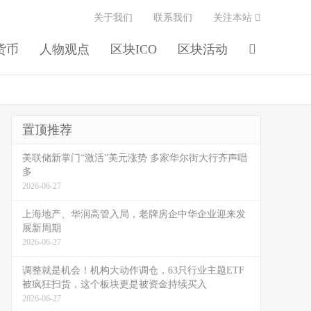
关于我们
联系我们
关注本站
货币
人物观点
区块ICO
区块活动
置顶推荐
美联储新掌门“激活”美元涨势 多家华尔街大行齐声唱
多
2026-06-27
上海地产、华润高管入局，老牌房企中华企业迎来发
展新周期
2026-06-27
调整就是机会！机构大动作调仓，63只行业主题ETF
被疯狂扫货，这个板块更是被资金持续买入
2026-06-27