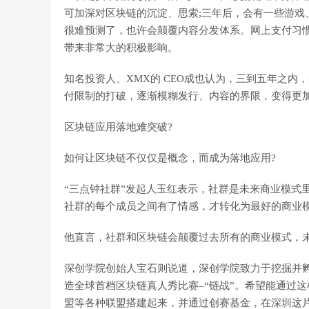
可加深对区块链的沉淀、思索;三年后，会有一些游戏
很难预测了，也许会颠覆内容分发体系。网上支付习
带来非常大的积极影响。
知名投资人、XMX的 CEO成也认为，三到五年之
付限制的打破，逐渐模糊发行、内容的界限，变得更
区块链应用落地难突破?
如何让区块链不仅仅是概念，而成为落地应用?
“三点钟社群”发起人玉红表示，社群是未来商业模式
社群的每个成员之间有了情感，才转化为最好的商业
他直言，社群和区块链会颠覆过去所有的商业模式，
深创学院创始人宝石则说道，深创学院致力于挖掘并
造全球首档区块链真人秀比赛–“链战”。希望能通过
盟等各种联盟搭建起来，并通过创赛基金，在深圳这