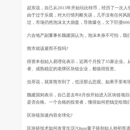
赵东说，自己从2013年开始玩比特币，经历了一次人
由于过于乐观，对大行情判断失误，几乎没有任何风
过，市场仍然泡沫太大崩盘，导致爆仓，欠下巨债6000万
六合地产副董事长魏建国认为，泡沫本身不可怕，我
熊市就该避而不投吗?
得资本创始人易理化表示，近两个月投了35家企业。
者、成熟稳定的老牌区块链企业，都值得投资。
虫哥说，就算熊市到了，也没那么悲观。如果手里有
魏建国则表示，自己是去年8月份开始进入区块链项
是否合格。一个合格的投资者，懂得如何把钱交给我
区块链加速内容全球化?
区块链技术如何改变生活?Qtum量子链创始人帅初