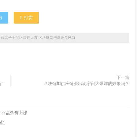
0
)
打赏
»
薛蛮子十问区块链大咖 区块链是泡沫还是风口
下一篇
”
区块链加供应链会出现宇宙大爆炸的效果吗？
 亚盘金价上涨
强链