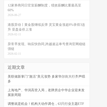
12家券商同日官宣薪酬制度，绩效薪酬比重最高至
60%
2026-06-27
港股异动丨黄金股继续反弹 灵宝黄金涨超8%录得3连
升 亚盘金价上涨
2026-02-11
异常早发现、响应快协同,跨越速运单号查询官网稳链
强链
2026-02-11
近期文章
美联储新掌门“激活”美元涨势 多家华尔街大行齐声唱
多
上海地产、华润高管入局，老牌房企中华企业迎来发
展新周期
调整就是机会！机构大动作调仓，63只行业主题ETF