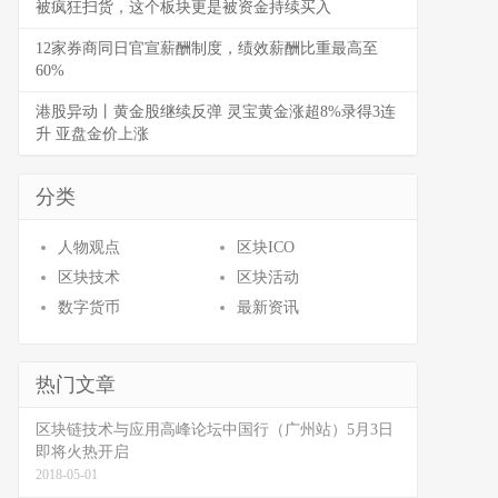
被疯狂扫货，这个板块更是被资金持续买入
12家券商同日官宣薪酬制度，绩效薪酬比重最高至
60%
港股异动丨黄金股继续反弹 灵宝黄金涨超8%录得3连
升 亚盘金价上涨
分类
人物观点
区块ICO
区块技术
区块活动
数字货币
最新资讯
热门文章
区块链技术与应用高峰论坛中国行（广州站）5月3日
即将火热开启
2018-05-01