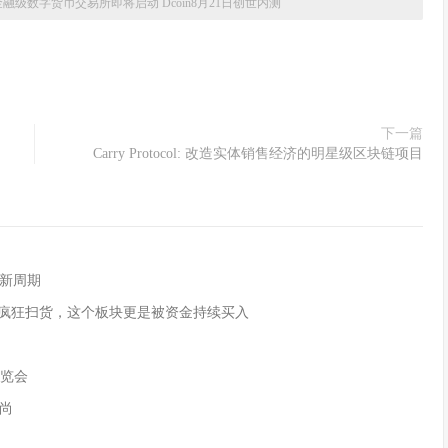
融级数字货币交易所即将启动 Dcoin8月21日创世内测
下一篇
Carry Protocol: 改造实体销售经济的明星级区块链项目
多
新周期
被疯狂扫货，这个板块更是被资金持续买入
展览会
尚