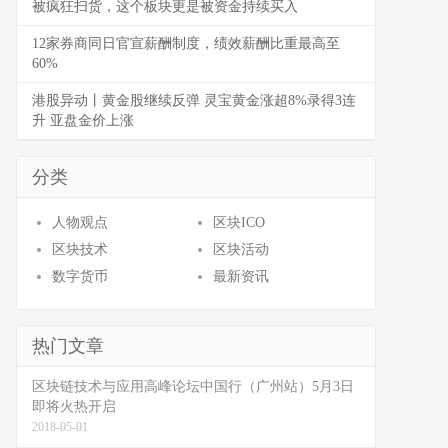
被疯狂扫货，这个板块更是被资金持续买入
12家券商同日官宣薪酬制度，绩效薪酬比重最高至
60%
港股异动丨黄金股继续反弹 灵宝黄金涨超8%录得3连
升 亚盘金价上涨
分类
人物观点
区块ICO
区块技术
区块活动
数字货币
最新资讯
热门文章
区块链技术与应用高峰论坛中国行（广州站）5月3日
即将火热开启
2018-05-01