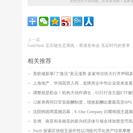
未经允许不得转载：
区块资讯网
»
首家金
上一篇
GemVault 宝石链生态系统 – 香港发布会 见证时代的变革
相关推荐
美联储新掌门“激活”美元涨势 多家华尔街大行齐声唱
上海地产、华润高管入局，老牌房企中华企业迎来发展
调整就是机会！机构大动作调仓，63只行业主题ETF
12家券商同日官宣薪酬制度，绩效薪酬比重最高至60%
沈阳韩国周震撼启幕，E-One Company 闪耀韩国主题
非洲、南亚和东南亚的新兴经济体引领全球加密货币风
Swift 探索区块链互操作性以消除代币化资产结算摩擦