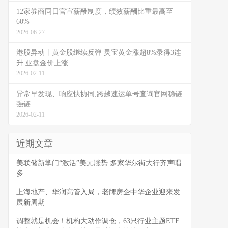
12家券商同日官宣薪酬制度，绩效薪酬比重最高至
60%
2026-06-27
港股异动丨黄金股继续反弹 灵宝黄金涨超8%录得3连
升 亚盘金价上涨
2026-02-11
异常早发现、响应快协同,跨越速运单号查询官网稳链
强链
2026-02-11
近期文章
美联储新掌门“激活”美元涨势 多家华尔街大行齐声唱
多
上海地产、华润高管入局，老牌房企中华企业迎来发
展新周期
调整就是机会！机构大动作调仓，63只行业主题ETF