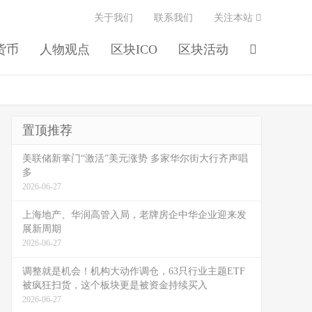
关于我们
联系我们
关注本站
货币
人物观点
区块ICO
区块活动
置顶推荐
美联储新掌门“激活”美元涨势 多家华尔街大行齐声唱
多
2026-06-27
上海地产、华润高管入局，老牌房企中华企业迎来发
展新周期
2026-06-27
调整就是机会！机构大动作调仓，63只行业主题ETF
被疯狂扫货，这个板块更是被资金持续买入
2026-06-27