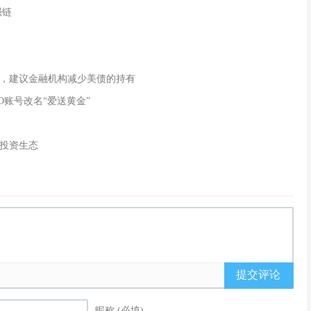
强链
，建议金融机构减少美债的持有
O账号改名“爱送黄金”
投资生态
提交评论
昵称 (必填)