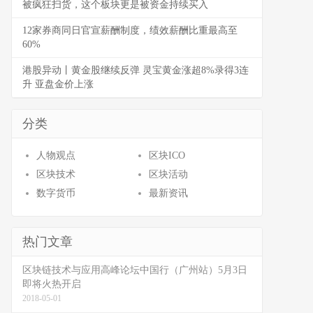
被疯狂扫货，这个板块更是被资金持续买入
12家券商同日官宣薪酬制度，绩效薪酬比重最高至
60%
港股异动丨黄金股继续反弹 灵宝黄金涨超8%录得3连
升 亚盘金价上涨
分类
人物观点
区块ICO
区块技术
区块活动
数字货币
最新资讯
热门文章
区块链技术与应用高峰论坛中国行（广州站）5月3日
即将火热开启
2018-05-01