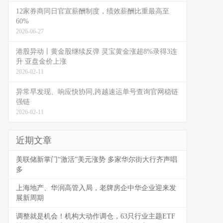
12家券商同日官宣薪酬制度，绩效薪酬比重最高至
60%
2026-06-27
港股异动丨黄金股继续反弹 灵宝黄金涨超8%录得3连
升 亚盘金价上涨
2026-02-11
异常早发现、响应快协同,跨越速运单号查询官网稳链
强链
2026-02-11
近期文章
美联储新掌门“激活”美元涨势 多家华尔街大行齐声唱
多
上海地产、华润高管入局，老牌房企中华企业迎来发
展新周期
调整就是机会！机构大动作调仓，63只行业主题ETF