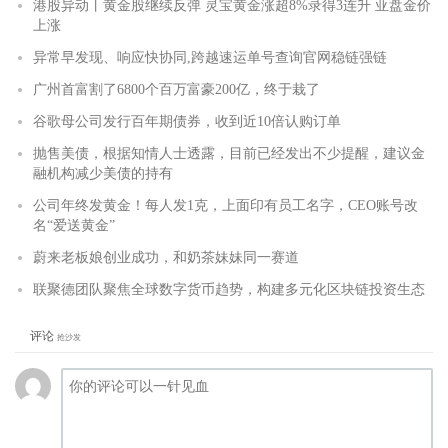
港股异动丨黄金股继续反弹 灵宝黄金涨超8%录得3连升 亚盘金价
上涨
异常早发现、响应快协同,跨越速运单号查询官网稳链强链
广州首富割了6800个百万富豪200亿，终于栽了
谷歌母公司发行百年期债券，收到近10倍认购订单
抛售美债，根据知情人士透露，目前已经发出不少提醒，建议金
融机构减少美债的持有
公司年终发黄金！每人发1克，上面印有员工名字，CEO账号改
名“爱送黄金”
蔚来老板娘创业成功，和奶茶妹妹同一赛道
联聚德团队聚焦全球数字货币趋势，构建多元化区块链投资生态
评论
抢沙发