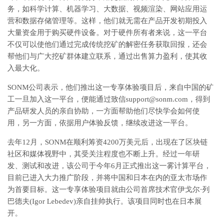
务，如科学计算、机器学习、大数据、视频渲染、网站应用运
营和数据存储管理等。这样，他们就无需在产品开发初期投入
大量资金用于购买硬件设备。对于硬件所有者来说，这一平台
不仅可以使他们通过完成传统挖矿的解密任务获取回报，还会
帮他们与广大挖矿群体建立联系，通过出售算力盈利，使其收
入最大化。
SONM公司表示，他们推出这一专享体验项目后，来自中国的矿
工一旦加入这一平台，便能通过致信support@sonm.com，得到
产品研发人员的亲自协助，一方面帮助他们尽快学会如何使
用，另一方面，依据用户体验反馈，继续改进这一平台。
去年12月，SONM在顺利筹资4200万美元后，出现在了区块链
社区和媒体视野中，其受关注程度也不断上升。经过一年研
发、测试和改进，该公司于今年6月正式推出这一雾计算平台，
目前已进入大力推广阶段，并将中国和日本在内的亚太市场作
为首要目标。这一专享体验项目就由公司首席技术官伊戈尔·列
巴德夫(Igor Lebedev)亲自挂帅执行。该项目同时也在日本展
开。