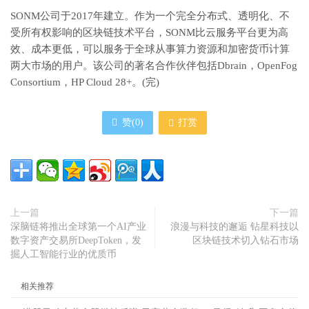
SONM公司于2017年建立。作为一个完全分布式、透明化、不
受所有权影响的区块链技术平台，SONM比云服务平台更为高
效、成本更低，可以服务于全球从事算力资源和加密货币计算
两大市场的用户。该公司的著名合作伙伴包括Dbrain，OpenFog
Consortium，HP Cloud 28+。(完)
赞(
0
)
打赏
上一篇
下一篇
深脑链将推出全球第一个AI产业
浪漫与科技的邂逅 钻星科技以
数字资产交易所DeepToken，发
区块链技术切入钻石市场
掘人工智能行业的优质币
相关推荐