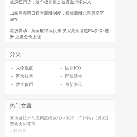
被疯狂扫货，这个板块更是被资金持续买入
12家券商同日官宣薪酬制度，绩效薪酬比重最高至
60%
港股异动丨黄金股继续反弹 灵宝黄金涨超8%录得3连
升 亚盘金价上涨
分类
人物观点
区块ICO
区块技术
区块活动
数字货币
最新资讯
热门文章
区块链技术与应用高峰论坛中国行（广州站）5月3日
即将火热开启
2018-05-01