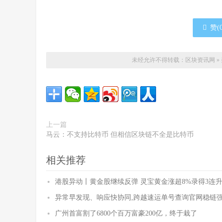
赞(
未经允许不得转载：
区块资讯网
»
上一篇
马云：不支持比特币 但相信区块链不全是比特币
相关推荐
港股异动丨黄金股继续反弹 灵宝黄金涨超8%录得3连升
异常早发现、响应快协同,跨越速运单号查询官网稳链
广州首富割了6800个百万富豪200亿，终于栽了