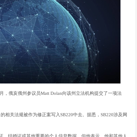
俄亥俄州参议员Matt Dolan向该州立法机构提交了一项法
的相关法规被作为修正案写入SB220中去。据悉，SB220涉及网
出生证，结婚证或其他重要的个人信息数据。但他表示，他和其他人