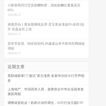
12家券商同日官宣薪酬制度，绩效薪酬比重最高至
60%
2026-06-27
港股异动丨黄金股继续反弹 灵宝黄金涨超8%录得3连
升 亚盘金价上涨
2026-02-11
异常早发现、响应快协同,跨越速运单号查询官网稳链
强链
2026-02-11
近期文章
美联储新掌门“激活”美元涨势 多家华尔街大行齐声唱
多
上海地产、华润高管入局，老牌房企中华企业迎来发
展新周期
调整就是机会！机构大动作调仓，63只行业主题ETF