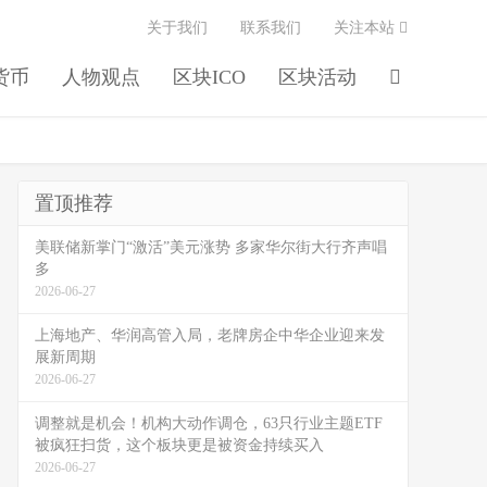
关于我们
联系我们
关注本站
货币
人物观点
区块ICO
区块活动
置顶推荐
美联储新掌门“激活”美元涨势 多家华尔街大行齐声唱
多
2026-06-27
上海地产、华润高管入局，老牌房企中华企业迎来发
展新周期
2026-06-27
调整就是机会！机构大动作调仓，63只行业主题ETF
被疯狂扫货，这个板块更是被资金持续买入
2026-06-27