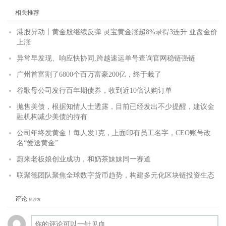
相关推荐
港股异动丨黄金股继续反弹 灵宝黄金涨超8%录得3连升 亚盘金价
上涨
异常早发现、响应快协同,跨越速运单号查询官网稳链强链
广州首富割了6800个百万富豪200亿，终于栽了
谷歌母公司发行百年期债券，收到近10倍认购订单
抛售美债，根据知情人士透露，目前已经发出不少提醒，建议金
融机构减少美债的持有
公司年终发黄金！每人发1克，上面印有员工名字，CEO账号改
名“爱送黄金”
蔚来老板娘创业成功，和奶茶妹妹同一赛道
联聚德团队聚焦全球数字货币趋势，构建多元化区块链投资生态
评论
抢沙发