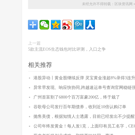
未经允许不得转载：
区块资讯网
上一篇
5款主流EOS生态钱包对比评测，入口之争
相关推荐
港股异动丨黄金股继续反弹 灵宝黄金涨超8%录得3连升
异常早发现、响应快协同,跨越速运单号查询官网稳链
广州首富割了6800个百万富豪200亿，终于栽了
谷歌母公司发行百年期债券，收到近10倍认购订单
抛售美债，根据知情人士透露，目前已经发出不少提醒
公司年终发黄金！每人发1克，上面印有员工名字，CE