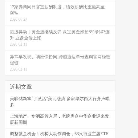
12家券商同日官宣薪酬制度，绩效薪酬比重最高至
60%
2026-06-27
港股异动丨黄金股继续反弹 灵宝黄金涨超8%录得3连
升 亚盘金价上涨
2026-02-11
异常早发现、响应快协同,跨越速运单号查询官网稳链
强链
2026-02-11
近期文章
美联储新掌门“激活”美元涨势 多家华尔街大行齐声唱
多
上海地产、华润高管入局，老牌房企中华企业迎来发
展新周期
调整就是机会！机构大动作调仓，63只行业主题ETF