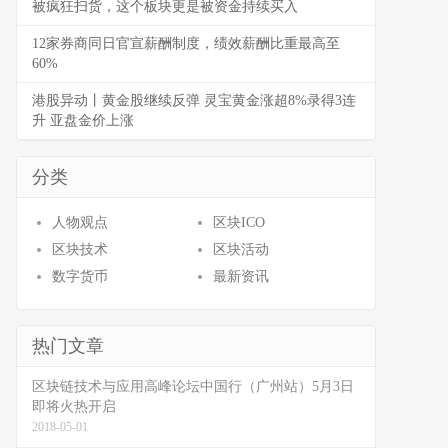
被疯狂扫货，这个板块更是被资金持续买入
12家券商同日官宣薪酬制度，绩效薪酬比重最高至
60%
港股异动丨黄金股继续反弹 灵宝黄金涨超8%录得3连
升 亚盘金价上涨
分类
人物观点
区块ICO
区块技术
区块活动
数字货币
最新资讯
热门文章
区块链技术与应用高峰论坛中国行（广州站）5月3日
即将火热开启
2018-05-01