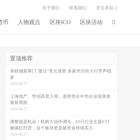
关于我们
联系我们
关注本站
货币
人物观点
区块ICO
区块活动
置顶推荐
美联储新掌门“激活”美元涨势 多家华尔街大行齐声唱
多
2026-06-27
上海地产、华润高管入局，老牌房企中华企业迎来发
展新周期
2026-06-27
调整就是机会！机构大动作调仓，63只行业主题ETF
被疯狂扫货，这个板块更是被资金持续买入
2026-06-27