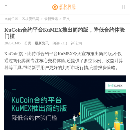
当前位置：
区块资讯网
>
最新资讯
>
正文
KuCoin合约平台KuMEX推出简约版，降低合约体验
门槛
2020-03-05
分类：
最新资讯
阅读(731)
评论(0)
KuCoin旗下比特币合约平台KuMEX今天宣布推出简约版,不仅
通过简化界面专注核心交易体验,还提供了多空比例、收益计算
器等工具,帮助新手用户更好的判断市场行情,完善投资策略。