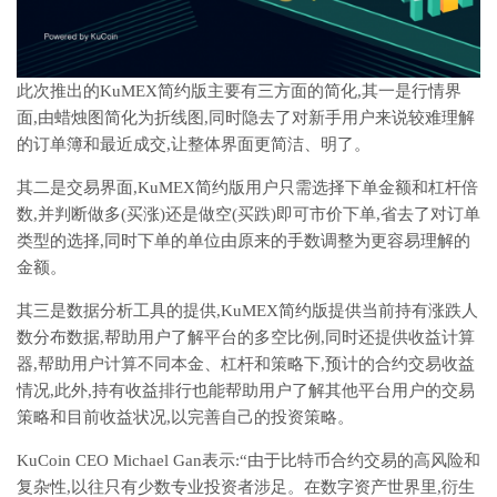
此次推出的KuMEX简约版主要有三方面的简化,其一是行情界
面,由蜡烛图简化为折线图,同时隐去了对新手用户来说较难理解
的订单簿和最近成交,让整体界面更简洁、明了。
其二是交易界面,KuMEX简约版用户只需选择下单金额和杠杆倍
数,并判断做多(买涨)还是做空(买跌)即可市价下单,省去了对订单
类型的选择,同时下单的单位由原来的手数调整为更容易理解的
金额。
其三是数据分析工具的提供,KuMEX简约版提供当前持有涨跌人
数分布数据,帮助用户了解平台的多空比例,同时还提供收益计算
器,帮助用户计算不同本金、杠杆和策略下,预计的合约交易收益
情况,此外,持有收益排行也能帮助用户了解其他平台用户的交易
策略和目前收益状况,以完善自己的投资策略。
KuCoin CEO Michael Gan表示:“由于比特币合约交易的高风险和
复杂性,以往只有少数专业投资者涉足。在数字资产世界里,衍生