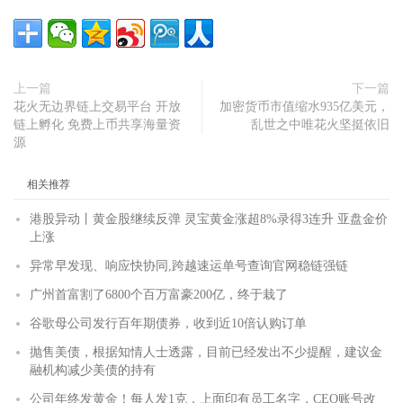
上一篇
下一篇
花火无边界链上交易平台 开放
加密货币市值缩水935亿美元，
链上孵化 免费上币共享海量资
乱世之中唯花火坚挺依旧
源
相关推荐
港股异动丨黄金股继续反弹 灵宝黄金涨超8%录得3连升 亚盘金价
上涨
异常早发现、响应快协同,跨越速运单号查询官网稳链强链
广州首富割了6800个百万富豪200亿，终于栽了
谷歌母公司发行百年期债券，收到近10倍认购订单
抛售美债，根据知情人士透露，目前已经发出不少提醒，建议金
融机构减少美债的持有
公司年终发黄金！每人发1克，上面印有员工名字，CEO账号改