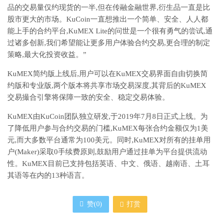
品的交易量仅约现货的一半,但在传融金融世界,衍生品一直是比
股市更大的市场。KuCoin一直想推出一个简单、安全、人人都
能上手的合约平台,KuMEX Lite的问世是一个很有勇气的尝试,通
过诸多创新,我们希望能让更多用户体验合约交易,更合理的制定
策略,最大化投资收益。”
KuMEX简约版上线后,用户可以在KuMEX交易界面自由切换简
约版和专业版,两个版本将共享市场交易深度,其背后的KuMEX
交易撮合引擎将保障一致的安全、稳定交易体验。
KuMEX由KuCoin团队独立研发,于2019年7月8日正式上线。为
了降低用户参与合约交易的门槛,KuMEX每张合约金额仅为1美
元,而大多数平台通常为100美元。同时,KuMEX对所有的挂单用
户(Maker)采取0手续费原则,鼓励用户通过挂单为平台提供流动
性。KuMEX目前已支持包括英语、中文、俄语、越南语、土耳
其语等在内的13种语言。
赞(
0
)
打赏