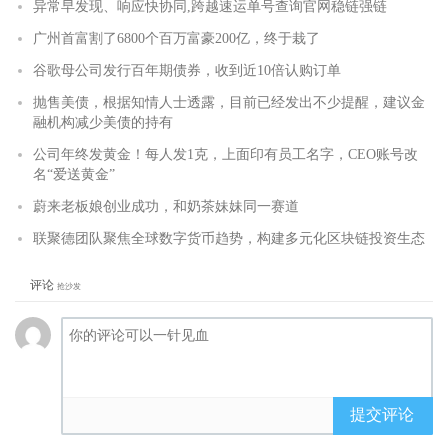
异常早发现、响应快协同,跨越速运单号查询官网稳链强链
广州首富割了6800个百万富豪200亿，终于栽了
谷歌母公司发行百年期债券，收到近10倍认购订单
抛售美债，根据知情人士透露，目前已经发出不少提醒，建议金
融机构减少美债的持有
公司年终发黄金！每人发1克，上面印有员工名字，CEO账号改
名“爱送黄金”
蔚来老板娘创业成功，和奶茶妹妹同一赛道
联聚德团队聚焦全球数字货币趋势，构建多元化区块链投资生态
评论
抢沙发
提交评论