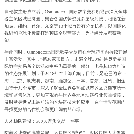
的走全球化道路，在国际化征程上一路阔步前行。
自伦敦注册成立后，Osmondcoin国际数字交易所逐步深入全球
各主流区域经济圈，聚合各国优势资源多层级对接，相继在新
加坡、纽约、首尔、东京等13个城市设有分支机构，以国际化
视野和全球化覆盖打造顶级全球营能力，为持续发展积蓄动
能。
与此同时，Osmondcoin国际数字交易所在全球范围内持续开展
丰富活动。其中，“携30家项目方，走遍全球30城”是奥斯曼国
际数字交易所全球活动中极为重要的一部分，也是其倾力打造
的生态拓展计划，于2018年在上海启航，目前，足迹已遍布上
海、北京、胡志明、越南、雅加达、日本、首尔、纽约、旧金
山等十几个城市，深入了解全世界各热点城市的区块链市场环
境和监管体系，更加直观的与世界各地区块链行业领袖衔接，
及时掌握世界上最前沿的区块链技术和应用，在全世界范围内
寻找更好的合作机会和更广阔的的市场。
人才梯队建设：500人聚焦交易一件事
随着区块链的高速发展，区块链的“成色”，即区块链人才供需