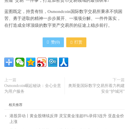
焦做“交易”一件事，打造加密货币交易领域的最强铁军!
蓝图既定，持贵有恒，Osmondcoin国际数字交易所秉承不惧困
苦、勇于进取的精神一步步展开、一项项分解、一件件落实，
在打造成全球顶级的数字资产交易所的征途上稳步前行。
赞(
0
)
打赏
上一篇
下一篇
Osmondcoin崛起秘诀：全心全意
奥斯曼国际数字交易所着力构建
为用户服务
安全“护城河”
相关推荐
港股异动丨黄金股继续反弹 灵宝黄金涨超8%录得3连升 亚盘金价
上涨