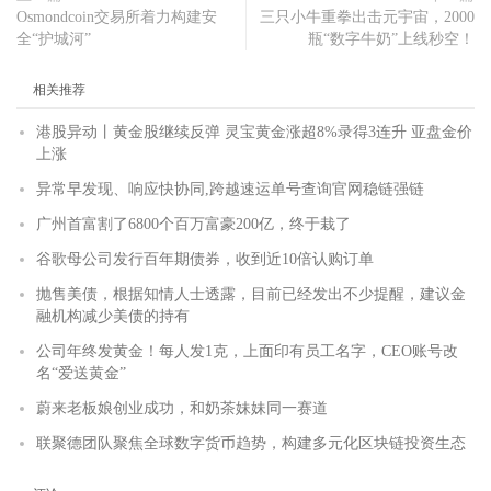
Osmondcoin交易所着力构建安
三只小牛重拳出击元宇宙，2000
全“护城河”
瓶“数字牛奶”上线秒空！
相关推荐
港股异动丨黄金股继续反弹 灵宝黄金涨超8%录得3连升 亚盘金价
上涨
异常早发现、响应快协同,跨越速运单号查询官网稳链强链
广州首富割了6800个百万富豪200亿，终于栽了
谷歌母公司发行百年期债券，收到近10倍认购订单
抛售美债，根据知情人士透露，目前已经发出不少提醒，建议金
融机构减少美债的持有
公司年终发黄金！每人发1克，上面印有员工名字，CEO账号改
名“爱送黄金”
蔚来老板娘创业成功，和奶茶妹妹同一赛道
联聚德团队聚焦全球数字货币趋势，构建多元化区块链投资生态