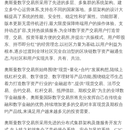
奧斯曼数字交易所采用了先进的多层、多集群的系统架构。建
立多中心运营体系,支持在不同的国家落地。多层架构的设计大
幅提高了系统的性能、安全性、稳定性和扩展性。功能部署、
版本更新无需停机进行,最大限度保障终端用户的操作体验。支
持动态扩容,支持热拔插服务,为全球数字资产交易用户打造管
理、交易、投资等最方便的交易所,并提出“共振模式、用户即股
东、持币即分红”的经营理念,以社区力量为基础,以用户利益为
根本,逐步过渡到全球社区完全自治型的区块链数字资产融通生
态,与社区和用户实现共享、共有、共治。
奧斯曼数字交易所始终围绕“现货+量化+合约”发展构想,陆续上
线杠杆交易、数字借贷、数字理财等产品功能,围绕稳定币生态
着力打造数字资产行业的“金融超市”,提供“现货交易、法币交
易、合约交易、杠杆交易、抵押借款、期权交易”为主的全球数
字金融服务。奧斯曼国际数字交易所将充分发挥自己在传统金
融和数字金融的优势,持续增加更多的交易对丰富现货及期权合
约产品线,来满足用户越来越多元的投资需要。
奧斯曼数字交易所采用先进的分布式集群架构及微服务开发方
式,在上线之初就集合了竞价撮合系统、安全与风控系统、C2C