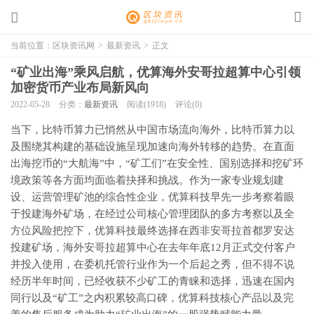
当前位置：
区块资讯网
>
最新资讯
>
正文
“矿业出海”乘风启航，优算海外安哥拉超算中心引领
加密货币产业布局新风向
2022-05-28
分类：
最新资讯
阅读(1918)
评论(0)
当下，比特币算力已悄然从中国市场流向海外，比特币算力以
及围绕其构建的基础设施呈现加速向海外转移的趋势。在直面
出海挖币的“大航海”中，“矿工们”在安全性、国别选择和挖矿环
境政策等各方面均面临着抉择和挑战。作为一家专业规划建
设、运营管理矿池的综合性企业，优算科技早先一步考察着眼
于投建海外矿场，在经过公司核心管理团队的多方考察以及全
方位风险把控下，优算科技最终选择在西非安哥拉首都罗安达
投建矿场，海外安哥拉超算中心在去年年底12月正式交付客户
并投入使用，在委机托管行业作为一个后起之秀，但不得不说
经历半年时间，已经收获不少矿工的青睐和选择，迅速在国内
同行以及“矿工”之内积累较高口碑，优算科技核心产品以及完