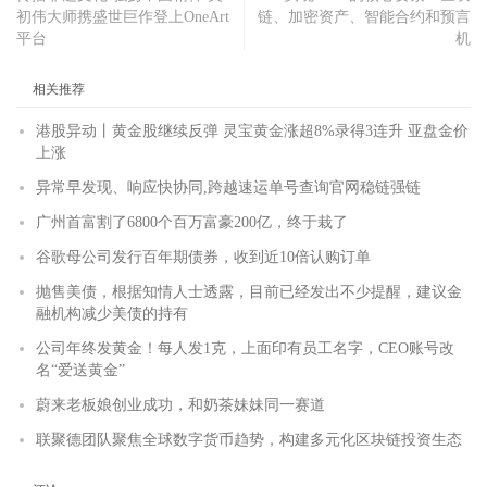
初伟大师携盛世巨作登上OneArt
链、加密资产、智能合约和预言
平台
机
相关推荐
港股异动丨黄金股继续反弹 灵宝黄金涨超8%录得3连升 亚盘金价
上涨
异常早发现、响应快协同,跨越速运单号查询官网稳链强链
广州首富割了6800个百万富豪200亿，终于栽了
谷歌母公司发行百年期债券，收到近10倍认购订单
抛售美债，根据知情人士透露，目前已经发出不少提醒，建议金
融机构减少美债的持有
公司年终发黄金！每人发1克，上面印有员工名字，CEO账号改
名“爱送黄金”
蔚来老板娘创业成功，和奶茶妹妹同一赛道
联聚德团队聚焦全球数字货币趋势，构建多元化区块链投资生态