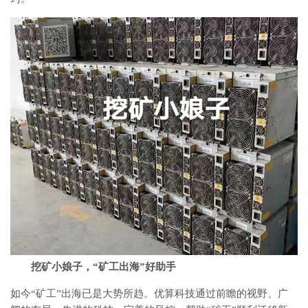
挖矿小娘子，“矿工出海”好助手
如今“矿工”出海已是大势所趋。优算科技通过前瞻的视野、广