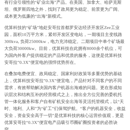
有行业引领性的“矿业出海”产品。在美国、加拿大、哈萨克斯
坦、俄罗斯四地之外，找到了政局更为稳定、前景更为广阔、
成本更为低廉的“出海”新模式。
优算科技的“矿场”地处安哥拉首都罗安达经济开发区Zee工业
园，面积10万平方米，紧邻开发区变电站，一期项目主变线路
300kva, 负荷25000kw，电力充沛稳定。二期项目中单个矿场最
大负荷30000kw。目前，优算科技在此拥有8000余个机位，可
为国内外客户提供稳定的产品和优质的服务，这便是优算科技
安哥拉”0.3X”便宜电的强悍优势所在。
在叠加电费便宜、政局稳定、国家利好政策等多重优势的基础
上，优算科技安哥拉”0.3X”便宜电，产品针对不同客户的不同
需求，有效帮助解决国内客户机器出海难的问题。更在形成知
识层次和结构互补的经营模式之上，推出全方位完善的委机托
管一体化服务和客户自有矿机安全出海等灵活托管模式，以“天
时、地利、人和”为“矿工”们保驾护航。“客户的机器安全，收益
安全，资金安全高于一切”是优算科技的核心运营价值观，更是
优算安哥拉“0.3X”便宜电产品吸引币圈矿圈投资者的必胜诀
窍。