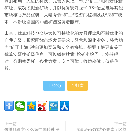
阔的布局、先进的科技、完善的风控，帮助“矿工”顺利迁移新
矿址、成功挖掘新矿场，并以优算安哥拉”0.3X”便宜电等其他
市场核心产品优势，大幅降低“矿工”投资门槛和以及“挖矿”成
本，不断吸引国内币圈矿圈投资者眼球。
未来，优算科技也会继续以可持续化的发展理念和不断优化的
自我升级，紧紧围绕市场发展要求，经营和深化业务，强势助
力“矿工出海”驶向更加宽阔和安全的海域。想要了解更多关于
优算安哥拉矿场信息，可以微信搜索“挖矿小娘子”，将获得一
对一分期购委托一条龙方案，安全可靠，收益稳健，值得信
赖。
赞(
0
)
打赏
上一篇
下一篇
传播非遗文化 弘扬中国精神 吴
实现Web3的核心要素：区块