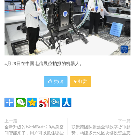
4月29日在中国电信展位拍摄的机器人。
赞(
0
)
打赏
上一篇
下一篇
全新升级的WorldBrain2.0具身空
联聚德团队聚焦全球数字货币趋
间智能来了，用户可以抓住哪些
势，构建多元化区块链投资生态