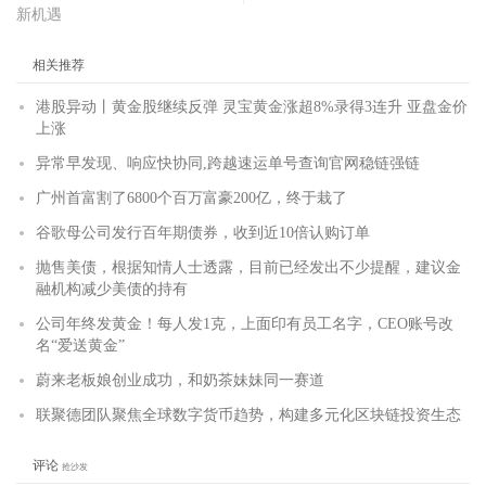
新机遇
相关推荐
港股异动丨黄金股继续反弹 灵宝黄金涨超8%录得3连升 亚盘金价
上涨
异常早发现、响应快协同,跨越速运单号查询官网稳链强链
广州首富割了6800个百万富豪200亿，终于栽了
谷歌母公司发行百年期债券，收到近10倍认购订单
抛售美债，根据知情人士透露，目前已经发出不少提醒，建议金
融机构减少美债的持有
公司年终发黄金！每人发1克，上面印有员工名字，CEO账号改
名“爱送黄金”
蔚来老板娘创业成功，和奶茶妹妹同一赛道
联聚德团队聚焦全球数字货币趋势，构建多元化区块链投资生态
评论
抢沙发