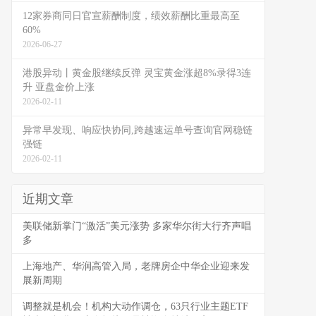
12家券商同日官宣薪酬制度，绩效薪酬比重最高至
60%
2026-06-27
港股异动丨黄金股继续反弹 灵宝黄金涨超8%录得3连
升 亚盘金价上涨
2026-02-11
异常早发现、响应快协同,跨越速运单号查询官网稳链
强链
2026-02-11
近期文章
美联储新掌门“激活”美元涨势 多家华尔街大行齐声唱
多
上海地产、华润高管入局，老牌房企中华企业迎来发
展新周期
调整就是机会！机构大动作调仓，63只行业主题ETF