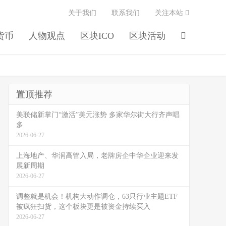
关于我们
联系我们
关注本站
货币
人物观点
区块ICO
区块活动
置顶推荐
美联储新掌门“激活”美元涨势 多家华尔街大行齐声唱
多
2026-06-27
上海地产、华润高管入局，老牌房企中华企业迎来发
展新周期
2026-06-27
调整就是机会！机构大动作调仓，63只行业主题ETF
被疯狂扫货，这个板块更是被资金持续买入
2026-06-27