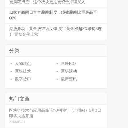
被疯狂扫货，这个板块更是被资金持续买入
12家券商同日官宣薪酬制度，绩效薪酬比重最高至
60%
港股异动丨黄金股继续反弹 灵宝黄金涨超8%录得3连
升 亚盘金价上涨
分类
人物观点
区块ICO
区块技术
区块活动
数字货币
最新资讯
热门文章
区块链技术与应用高峰论坛中国行（广州站）5月3日
即将火热开启
2018-05-01