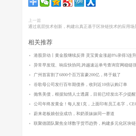
上一篇
通过底层技术创新，构建出真正基于区块链技术的应用场
相关推荐
港股异动丨黄金股继续反弹 灵宝黄金涨超8%录得3连升
异常早发现、响应快协同,跨越速运单号查询官网稳链
广州首富割了6800个百万富豪200亿，终于栽了
谷歌母公司发行百年期债券，收到近10倍认购订单
抛售美债，根据知情人士透露，目前已经发出不少提醒
公司年终发黄金！每人发1克，上面印有员工名字，CE
蔚来老板娘创业成功，和奶茶妹妹同一赛道
联聚德团队聚焦全球数字货币趋势，构建多元化区块链