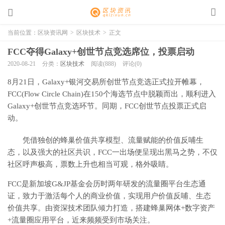
当前位置：
区块资讯网
>
区块技术
>
正文
FCC夺得Galaxy+创世节点竞选席位，投票启动
2020-08-21
分类：
区块技术
阅读(888)
评论(0)
8月21日，Galaxy+银河交易所创世节点竞选正式拉开帷幕，
FCC(Flow Circle Chain)在150个海选节点中脱颖而出，顺利进入
Galaxy+创世节点竞选环节。同期，FCC创世节点投票正式启
动。
凭借独创的蜂巢价值共享模型、流量赋能的价值反哺生
态，以及强大的社区共识，FCC一出场便呈现出黑马之势，不仅
社区呼声极高，票数上升也相当可观，格外吸睛。
FCC是新加坡G&JP基金会历时两年研发的流量圈平台生态通
证，致力于激活每个人的商业价值，实现用户价值反哺、生态
价值共享。由资深技术团队倾力打造，搭建蜂巢网体+数字资产
+流量圈应用平台，近来频频受到市场关注。