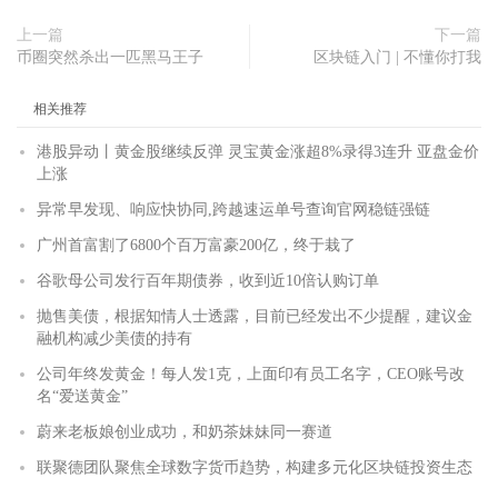
上一篇
下一篇
币圈突然杀出一匹黑马王子
区块链入门 | 不懂你打我
相关推荐
港股异动丨黄金股继续反弹 灵宝黄金涨超8%录得3连升 亚盘金价
上涨
异常早发现、响应快协同,跨越速运单号查询官网稳链强链
广州首富割了6800个百万富豪200亿，终于栽了
谷歌母公司发行百年期债券，收到近10倍认购订单
抛售美债，根据知情人士透露，目前已经发出不少提醒，建议金
融机构减少美债的持有
公司年终发黄金！每人发1克，上面印有员工名字，CEO账号改
名“爱送黄金”
蔚来老板娘创业成功，和奶茶妹妹同一赛道
联聚德团队聚焦全球数字货币趋势，构建多元化区块链投资生态