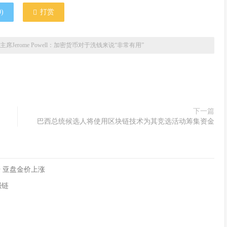
0
)
打赏
主席Jerome Powell：加密货币对于洗钱来说“非常有用”
下一篇
巴西总统候选人将使用区块链技术为其竞选活动筹集资金
 亚盘金价上涨
强链