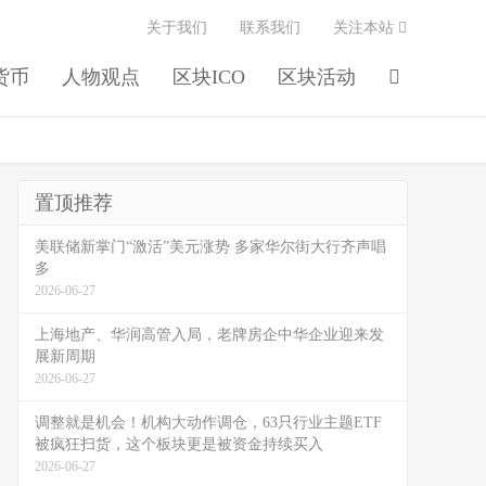
关于我们
联系我们
关注本站
货币
人物观点
区块ICO
区块活动
置顶推荐
美联储新掌门“激活”美元涨势 多家华尔街大行齐声唱
多
2026-06-27
上海地产、华润高管入局，老牌房企中华企业迎来发
展新周期
2026-06-27
调整就是机会！机构大动作调仓，63只行业主题ETF
被疯狂扫货，这个板块更是被资金持续买入
2026-06-27