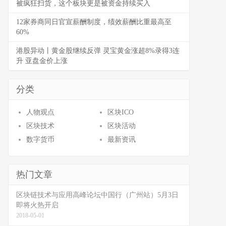
被疯狂扫货，这个板块更是被资金持续买入
12家券商同日官宣薪酬制度，绩效薪酬比重最高至
60%
港股异动丨黄金股继续反弹 灵宝黄金涨超8%录得3连
升 亚盘金价上涨
分类
人物观点
区块ICO
区块技术
区块活动
数字货币
最新资讯
热门文章
区块链技术与应用高峰论坛中国行（广州站）5月3日
即将火热开启
2018-05-01