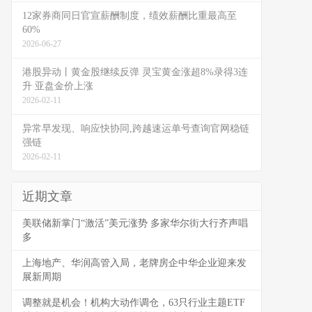
12家券商同日官宣薪酬制度，绩效薪酬比重最高至
60%
2026-06-27
港股异动丨黄金股继续反弹 灵宝黄金涨超8%录得3连
升 亚盘金价上涨
2026-02-11
异常早发现、响应快协同,跨越速运单号查询官网稳链
强链
2026-02-11
近期文章
美联储新掌门“激活”美元涨势 多家华尔街大行齐声唱
多
上海地产、华润高管入局，老牌房企中华企业迎来发
展新周期
调整就是机会！机构大动作调仓，63只行业主题ETF