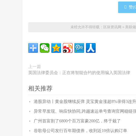
赞(
未经允许不得转载：
区块资讯网
»
美联储
上一篇
英国法律委员会：正在将智能合约的使用编入英国法律
相关推荐
港股异动丨黄金股继续反弹 灵宝黄金涨超8%录得3连升
异常早发现、响应快协同,跨越速运单号查询官网稳链
广州首富割了6800个百万富豪200亿，终于栽了
谷歌母公司发行百年期债券，收到近10倍认购订单