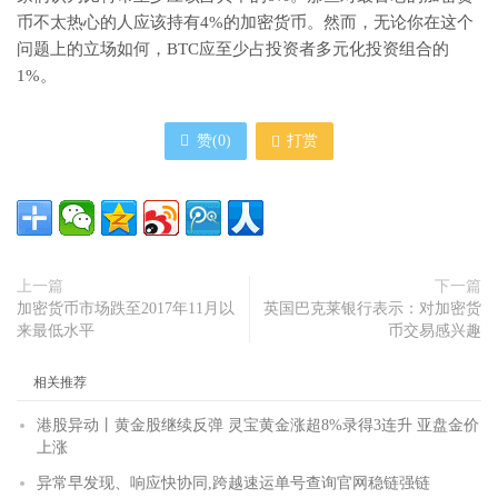
币不太热心的人应该持有4%的加密货币。然而，无论你在这个
问题上的立场如何，BTC应至少占投资者多元化投资组合的
1%。
赞(
0
)
打赏
上一篇
下一篇
加密货币市场跌至2017年11月以
英国巴克莱银行表示：对加密货
来最低水平
币交易感兴趣
相关推荐
港股异动丨黄金股继续反弹 灵宝黄金涨超8%录得3连升 亚盘金价
上涨
异常早发现、响应快协同,跨越速运单号查询官网稳链强链