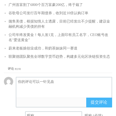
广州首富割了6800个百万富豪200亿，终于栽了
谷歌母公司发行百年期债券，收到近10倍认购订单
抛售美债，根据知情人士透露，目前已经发出不少提醒，建议金
融机构减少美债的持有
公司年终发黄金！每人发1克，上面印有员工名字，CEO账号改
名“爱送黄金”
蔚来老板娘创业成功，和奶茶妹妹同一赛道
联聚德团队聚焦全球数字货币趋势，构建多元化区块链投资生态
评论
抢沙发
提交评论
昵称 (必填)