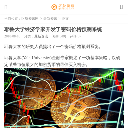
当前位置：
区块资讯网
>
最新资讯
>
正文
耶鲁大学经济学家开发了密码价格预测系统
2018-08-10
分类：
最新资讯
阅读(849)
评论(0)
耶鲁大学的研究人员提出了一个密码价格预测系统。
耶鲁大学(Yale University)金融专家概述了一项基本策略，以确
定某些市值最大的加密货币的最佳买入机会。