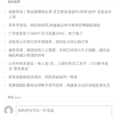
相关推荐
港股异动丨黄金股继续反弹 灵宝黄金涨超8%录得3连升 亚盘金价
上涨
异常早发现、响应快协同,跨越速运单号查询官网稳链强链
广州首富割了6800个百万富豪200亿，终于栽了
谷歌母公司发行百年期债券，收到近10倍认购订单
抛售美债，根据知情人士透露，目前已经发出不少提醒，建议金
融机构减少美债的持有
公司年终发黄金！每人发1克，上面印有员工名字，CEO账号改
名“爱送黄金”
蔚来老板娘创业成功，和奶茶妹妹同一赛道
联聚德团队聚焦全球数字货币趋势，构建多元化区块链投资生态
评论
抢沙发