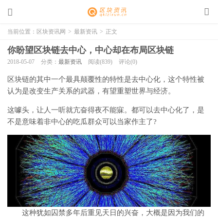
当前位置：
区块资讯网
>
最新资讯
>
正文
你盼望区块链去中心，中心却在布局区块链
2018-05-07
分类：
最新资讯
阅读(839)
评论(0)
区块链的其中一个最具颠覆性的特性是去中心化，这个特性被
认为是改变生产关系的武器，有望重塑世界与经济。
这噱头，让人一听就亢奋得夜不能寐。都可以去中心化了，是
不是意味着非中心的吃瓜群众可以当家作主了?
这种犹如囚禁多年后重见天日的兴奋，大概是因为我们的