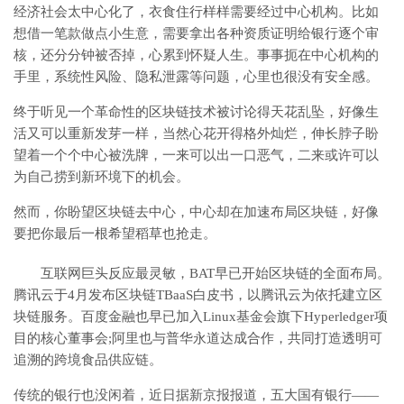
经济社会太中心化了，衣食住行样样需要经过中心机构。比如
想借一笔款做点小生意，需要拿出各种资质证明给银行逐个审
核，还分分钟被否掉，心累到怀疑人生。事事扼在中心机构的
手里，系统性风险、隐私泄露等问题，心里也很没有安全感。
终于听见一个革命性的区块链技术被讨论得天花乱坠，好像生
活又可以重新发芽一样，当然心花开得格外灿烂，伸长脖子盼
望着一个个中心被洗牌，一来可以出一口恶气，二来或许可以
为自己捞到新环境下的机会。
然而，你盼望区块链去中心，中心却在加速布局区块链，好像
要把你最后一根希望稻草也抢走。
互联网巨头反应最灵敏，BAT早已开始区块链的全面布局。
腾讯云于4月发布区块链TBaaS白皮书，以腾讯云为依托建立区
块链服务。百度金融也早已加入Linux基金会旗下Hyperledger项
目的核心董事会;阿里也与普华永道达成合作，共同打造透明可
追溯的跨境食品供应链。
传统的银行也没闲着，近日据新京报报道，五大国有银行——