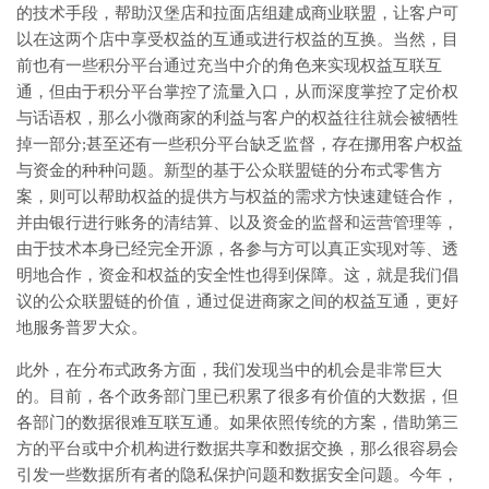
的技术手段，帮助汉堡店和拉面店组建成商业联盟，让客户可
以在这两个店中享受权益的互通或进行权益的互换。当然，目
前也有一些积分平台通过充当中介的角色来实现权益互联互
通，但由于积分平台掌控了流量入口，从而深度掌控了定价权
与话语权，那么小微商家的利益与客户的权益往往就会被牺牲
掉一部分;甚至还有一些积分平台缺乏监督，存在挪用客户权益
与资金的种种问题。新型的基于公众联盟链的分布式零售方
案，则可以帮助权益的提供方与权益的需求方快速建链合作，
并由银行进行账务的清结算、以及资金的监督和运营管理等，
由于技术本身已经完全开源，各参与方可以真正实现对等、透
明地合作，资金和权益的安全性也得到保障。这，就是我们倡
议的公众联盟链的价值，通过促进商家之间的权益互通，更好
地服务普罗大众。
此外，在分布式政务方面，我们发现当中的机会是非常巨大
的。目前，各个政务部门里已积累了很多有价值的大数据，但
各部门的数据很难互联互通。如果依照传统的方案，借助第三
方的平台或中介机构进行数据共享和数据交换，那么很容易会
引发一些数据所有者的隐私保护问题和数据安全问题。今年，