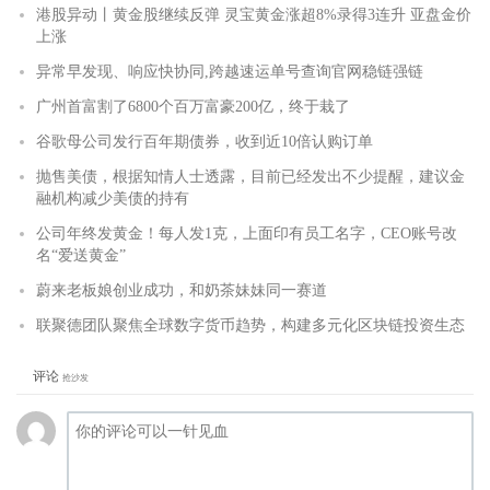
港股异动丨黄金股继续反弹 灵宝黄金涨超8%录得3连升 亚盘金价
上涨
异常早发现、响应快协同,跨越速运单号查询官网稳链强链
广州首富割了6800个百万富豪200亿，终于栽了
谷歌母公司发行百年期债券，收到近10倍认购订单
抛售美债，根据知情人士透露，目前已经发出不少提醒，建议金
融机构减少美债的持有
公司年终发黄金！每人发1克，上面印有员工名字，CEO账号改
名“爱送黄金”
蔚来老板娘创业成功，和奶茶妹妹同一赛道
联聚德团队聚焦全球数字货币趋势，构建多元化区块链投资生态
评论
抢沙发