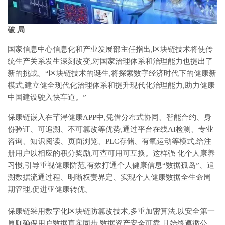
破 局
国家信息中心信息化和产业发展部主任指出,区块链技术将使传
统生产关系发生深刻改变,对国家治理体系和治理能力也提出了
新的挑战。“区块链技术的诞生,将探索数字经济时代下的健康新
模式,建立健全现代化治理体系和提升现代化治理能力,助力健康
中国建设驶入快车道。”
保康链嵌入在芊浔健康APP中,凭借分布式协同、智能合约、身
份验证、可追溯、不可篡改等优势,通过平台在线AI检测、专业
咨询、知识阅读、页面浏览、PLC存储、有氧运动等模式,给注
册用户以相应的积分奖励,可查可用可互换。这样强 化个人康养
习惯,引导重视健康防范,有效打通个人健康信息“数据孤岛”、追
溯数据流通过程、明晰权责界定、实现个人健康数据全生命周
期管理,促进亚健康转优。
保康链采用数字化区块链防篡改技术,多重加密算法,以安全第一
原则确保用户数据真实同步,数据资产安全可靠,且始终遵循公