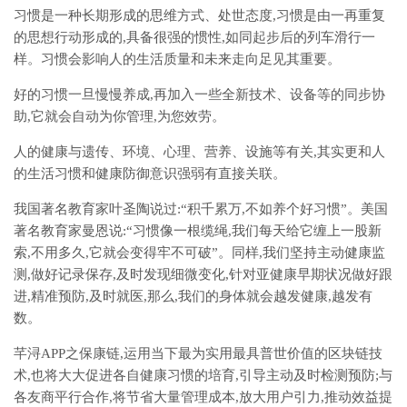
习惯是一种长期形成的思维方式、处世态度,习惯是由一再重复
的思想行动形成的,具备很强的惯性,如同起步后的列车滑行一
样。习惯会影响人的生活质量和未来走向足见其重要。
好的习惯一旦慢慢养成,再加入一些全新技术、设备等的同步协
助,它就会自动为你管理,为您效劳。
人的健康与遗传、环境、心理、营养、设施等有关,其实更和人
的生活习惯和健康防御意识强弱有直接关联。
我国著名教育家叶圣陶说过:“积千累万,不如养个好习惯”。美国
著名教育家曼恩说:“习惯像一根缆绳,我们每天给它缠上一股新
索,不用多久,它就会变得牢不可破”。同样,我们坚持主动健康监
测,做好记录保存,及时发现细微变化,针对亚健康早期状况做好跟
进,精准预防,及时就医,那么,我们的身体就会越发健康,越发有
数。
芊浔APP之保康链,运用当下最为实用最具普世价值的区块链技
术,也将大大促进各自健康习惯的培育,引导主动及时检测预防;与
各友商平行合作,将节省大量管理成本,放大用户引力,推动效益提