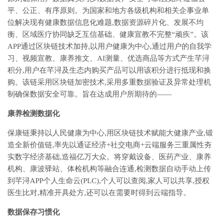
平、公正、有序原则。为国家和地方各级机构和相关企事业单
位解决现有健康数据信息化难题,数据资源碎片化、发展不均
衡、区域医疗协同缺乏互信基础、健康宣教不完整“顽疾”。该
APP通过区块链技术加持,以用户健康为中心,通过用户的自我学
习、视频宣教、康养推文、AI测量、优选商品等方式产生芊浔
积分,用户在芊浔及生态内购买产品可以用该积分进行抵现和换
购。该链采用区块链加密技术,采用多重数据验证及异常处理机
制确保数据安全可靠。旨在达成用户所期待的——
康养检测数据化
保康链秉持以人民健康为中心,用区块链技术赋能大健康产业,锻
造全新价值链,率先以通证经济+社交电商+云端服务三重属性夯
实数字经济基础,造福亿万大众。将穿戴设备、医药产业、康养
机构、康波驿站、体检机构等融合连通,检测数据自动手动上传
到芊浔APP个人生命云(PLC),个人可以查阅,家人可以共享,授权
医生比对,精准开具处方,还可以在需要时得到云端指导。
数据保存习惯化