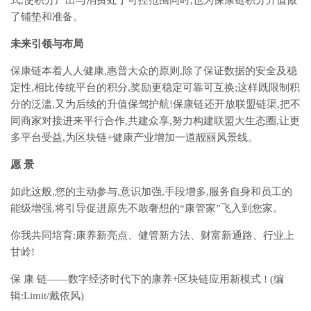
式,使积分产出与消费处于可控范围同时,也为保康链积分升值做
了铺垫和准备。
未来引领与布局
保康链本着人人健康,惠普大众的原则,除了保证数据的安全及稳
定性,相比传统平台的积分,奖励更稳定可靠可互换;这样既限制积
分的泛滥,又为后续的升值保驾护航!保康链还开放联盟链渠,把不
同商家对接进来平行合作,共建众享,努力构建联盟大生态圈,让更
多平台受益,为区块链+健康产业增加一道靓丽风景线。
愿 景
如此这般,您的主动参与,意识加强,手段增多,服务自身和员工的
能级增强,将引导促进原先不敢奢想的“康管家”飞入到您家。
你我共同培育:康养新亮点、健管新方法、财富新通路、行业上
甘岭!
保 康 链——数字经济时代下的康养+区块链应用新模式 ! (编
辑:Limit/戴依风)