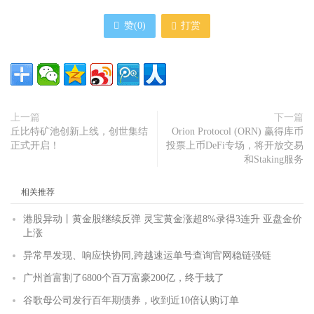
赞(
0
)
打赏
上一篇
下一篇
丘比特矿池创新上线，创世集结
Orion Protocol (ORN) 赢得库币
正式开启！
投票上币DeFi专场，将开放交易
和Staking服务
相关推荐
港股异动丨黄金股继续反弹 灵宝黄金涨超8%录得3连升 亚盘金价
上涨
异常早发现、响应快协同,跨越速运单号查询官网稳链强链
广州首富割了6800个百万富豪200亿，终于栽了
谷歌母公司发行百年期债券，收到近10倍认购订单