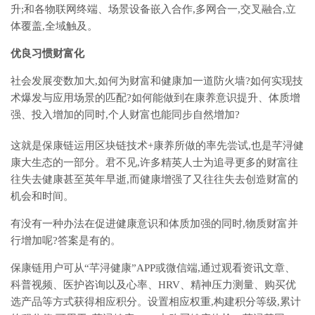
升;和各物联网终端、场景设备嵌入合作,多网合一,交叉融合,立
体覆盖,全域触及。
优良习惯财富化
社会发展变数加大,如何为财富和健康加一道防火墙?如何实现技
术爆发与应用场景的匹配?如何能做到在康养意识提升、体质增
强、投入增加的同时,个人财富也能同步自然增加?
这就是保康链运用区块链技术+康养所做的率先尝试,也是芊浔健
康大生态的一部分。君不见,许多精英人士为追寻更多的财富往
往失去健康甚至英年早逝,而健康增强了又往往失去创造财富的
机会和时间。
有没有一种办法在促进健康意识和体质加强的同时,物质财富并
行增加呢?答案是有的。
保康链用户可从“芊浔健康”APP或微信端,通过观看资讯文章、
科普视频、医护咨询以及心率、HRV、精神压力测量、购买优
选产品等方式获得相应积分。设置相应权重,构建积分等级,累计