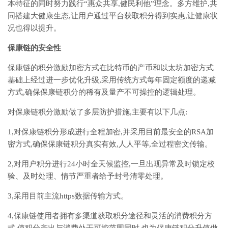
本特征的同时努力践行“惠众共享,健民利他”理念。多方维护,共
同搭建大健康生态,让用户通过平台获取积分得到实惠,让健康状
况也得以提升。
保康链的安全性
保康链的积分激励加密方式在比特币的产币和以太坊加密方式
基础上经过进一步优化升级,采用传统方式每年固定额度的递减
方式,确保保康链积分的稀有及量产不可操控的逻辑处理。
对保康链积分激励做了多层防护措施,主要有以下几点:
1,对保康链积分形成进行全程加密,并采用目前最安全的RSA加
密方式,确保保康链积分真实有效,人人平等,全过程密文传输。
2,对用户积分进行24小时全天候监控,一旦出现异常及时锁定校
验、及时处理、情节严重者给予封号清零处理。
3,采用目前主流https数据传输方式。
4,保康链使用者拥有多渠道获取积分途径和灵活的消费积分方