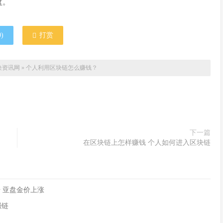
盘。
0
)
打赏
块资讯网
»
个人利用区块链怎么赚钱？
下一篇
在区块链上怎样赚钱 个人如何进入区块链
 亚盘金价上涨
强链