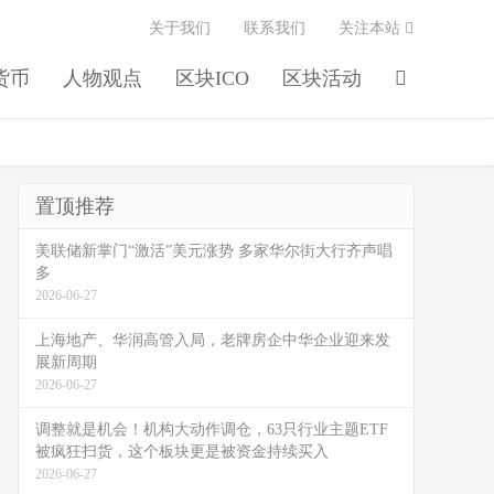
关于我们
联系我们
关注本站
货币
人物观点
区块ICO
区块活动
置顶推荐
美联储新掌门“激活”美元涨势 多家华尔街大行齐声唱
多
2026-06-27
上海地产、华润高管入局，老牌房企中华企业迎来发
展新周期
2026-06-27
调整就是机会！机构大动作调仓，63只行业主题ETF
被疯狂扫货，这个板块更是被资金持续买入
2026-06-27