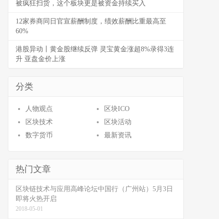
被疯狂扫货，这个板块更是被资金持续买入
12家券商同日官宣薪酬制度，绩效薪酬比重最高至
60%
港股异动丨黄金股继续反弹 灵宝黄金涨超8%录得3连
升 亚盘金价上涨
分类
人物观点
区块ICO
区块技术
区块活动
数字货币
最新资讯
热门文章
区块链技术与应用高峰论坛中国行（广州站）5月3日
即将火热开启
2018-05-01