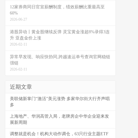
12家券商同日官宣薪酬制度，绩效薪酬比重最高至
60%
2026-06-27
港股异动丨黄金股继续反弹 灵宝黄金涨超8%录得3连
升 亚盘金价上涨
2026-02-11
异常早发现、响应快协同,跨越速运单号查询官网稳链
强链
2026-02-11
近期文章
美联储新掌门“激活”美元涨势 多家华尔街大行齐声唱
多
上海地产、华润高管入局，老牌房企中华企业迎来发
展新周期
调整就是机会！机构大动作调仓，63只行业主题ETF