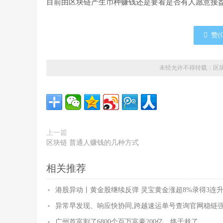
目前由区块链产生币种赚钱还是要看是否有人愿意接
赞(
未经允许不得转载：
区
上一篇
区块链 普通人赚钱的几种方式
相关推荐
港股异动丨黄金股继续反弹 灵宝黄金涨超8%录得3连升
异常早发现、响应快协同,跨越速运单号查询官网稳链
广州首富割了6800个百万富豪200亿，终于栽了