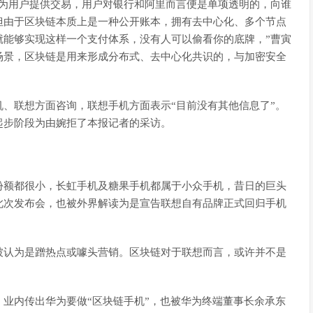
行为用户提供交易，用户对银行和阿里而言便是单项透明的，向谁
但由于区块链本质上是一种公开账本，拥有去中心化、多个节点
就能够实现这样一个支付体系，没有人可以偷看你的底牌，”曹寅
场景，区块链是用来形成分布式、去中心化共识的，与加密安全
、联想方面咨询，联想手机方面表示“目前没有其他信息了”。
起步阶段为由婉拒了本报记者的采访。
份额都很小，长虹手机及糖果手机都属于小众手机，昔日的巨头
此次发布会，也被外界解读为是宣告联想自有品牌正式回归手机
被认为是蹭热点或噱头营销。区块链对于联想而言，或许并不是
业内传出华为要做“区块链手机”，也被华为终端董事长余承东