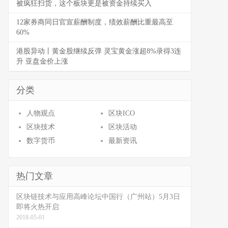
被疯狂扫货，这个板块更是被资金持续买入
12家券商同日官宣薪酬制度，绩效薪酬比重最高至
60%
港股异动丨黄金股继续反弹 灵宝黄金涨超8%录得3连
升 亚盘金价上涨
分类
人物观点
区块ICO
区块技术
区块活动
数字货币
最新资讯
热门文章
区块链技术与应用高峰论坛中国行（广州站）5月3日
即将火热开启
2018-05-01