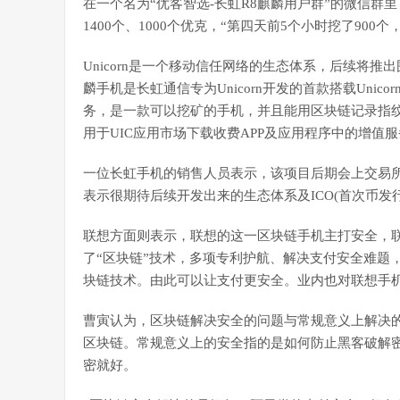
在一个名为“优客智选-长虹R8麒麟用户群”的微信群里
1400个、1000个优克，“第四天前5个小时挖了900个
Unicorn是一个移动信任网络的生态体系，后续将推
麟手机是长虹通信专为Unicorn开发的首款搭载Uni
务，是一款可以挖矿的手机，并且能用区块链记录指
用于UIC应用市场下载收费APP及应用程序中的增值
一位长虹手机的销售人员表示，该项目后期会上交易所
表示很期待后续开发出来的生态体系及ICO(首次币发行
联想方面则表示，联想的这一区块链手机主打安全，联
了“区块链”技术，多项专利护航、解决支付安全难题
块链技术。由此可以让支付更安全。业内也对联想手
曹寅认为，区块链解决安全的问题与常规意义上解决
区块链。常规意义上的安全指的是如何防止黑客破解
密就好。