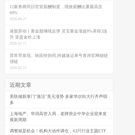
12家券商同日官宣薪酬制度，绩效薪酬比重最高至
60%
2026-06-27
港股异动丨黄金股继续反弹 灵宝黄金涨超8%录得3连
升 亚盘金价上涨
2026-02-11
异常早发现、响应快协同,跨越速运单号查询官网稳链
强链
2026-02-11
近期文章
美联储新掌门“激活”美元涨势 多家华尔街大行齐声唱
多
上海地产、华润高管入局，老牌房企中华企业迎来发
展新周期
调整就是机会！机构大动作调仓，63只行业主题ETF