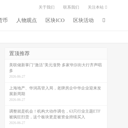
关于我们
联系我们
关注本站
货币
人物观点
区块ICO
区块活动
置顶推荐
美联储新掌门“激活”美元涨势 多家华尔街大行齐声唱
多
2026-06-27
上海地产、华润高管入局，老牌房企中华企业迎来发
展新周期
2026-06-27
调整就是机会！机构大动作调仓，63只行业主题ETF
被疯狂扫货，这个板块更是被资金持续买入
2026-06-27