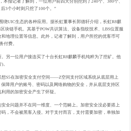
，本报记者了解到，一位用户前四天分别挖到了240个、380个、
，后3个小时则只挖了100个。”
出围绕UIC生态的各种应用。据长虹董事长郭德轩介绍，长虹R8麒
corn区块链手机。其基于POW共识算法、设备指纹技术、LBS位置服
纹和地理位置等信息。此外，记者了解到，用户所挖的优客币可
服务付费。
。另一位用户接连买了十台长虹R8麒麟手机纯粹为了挖矿。他
)。
想S5在加密安全支付空间——Z空间支付区域系统从底层用上
，保障用户的账号、密码以及网络购物的安全，并从底层支持区
机利用的加密安全产生了怀疑。
的安全问题并不在同一维度、一个范畴上。加密安全没必要搭上
密码，不会被黑客入侵。对于支付而言，支付需要加密，单独加