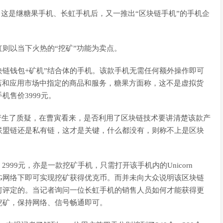
5 ，这是继糖果手机、长虹手机后，又一推出“区块链手机”的手机企
则以当下火热的“挖矿”功能为卖点。
块链钱包+矿机”结合体的手机。该款手机无需任何额外操作即可
店和应用市场中指定的商品和服务，糖果方面称，这不是虚拟货
售价3999元。
”产生了质疑，在曹寅看来，是否利用了区块链技术要讲清楚该款产
联盟链还是私有链，这才是关键，什么都没有，则称不上是区块
2999元，亦是一款挖矿手机，只需打开该手机内的Unicorn
、4G网络下即可实现挖矿获得优克币。而并未向大众说明该区块链
何评定的。当记者询问一位长虹手机的销售人员如何才能获得更
挖矿，保持网络、信号畅通即可。