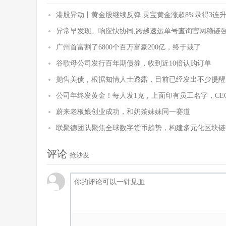
港股异动丨黄金股继续反弹 灵宝黄金涨超8%录得3连升
异常早发现、响应快协同,跨越速运单号查询官网稳链
广州首富割了6800个百万富豪200亿，终于栽了
谷歌母公司发行百年期债券，收到近10倍认购订单
抛售美债，根据知情人士透露，目前已经发出不少提醒
公司年终发黄金！每人发1克，上面印有员工名字，CE
蔚来老板娘创业成功，和奶茶妹妹同一赛道
联聚德团队聚焦全球数字货币趋势，构建多元化区块链
评论
抢沙发