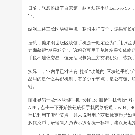
日前，联想推出了自家第一款区块链手机Lenovo S
业。
纵观上述三款区块链手机，联想主打安全，糖果和长虹
据悉，糖果创世版区块链手机是一款定位为“手机+区
定期获得“糖果积分”。该积分可用于兑换糖果实体商
币也不建议交易，但无法限制第三方交易积分。该款手机
实际上，业内早已对带有“挖矿”功能的“区块链手机
品用的是什么共识机制，有多少个节点，是公有链、
链。
而业界另一款“区块链手机”长虹 R8 麒麟手机售价也达 
APP，点击一下开始按钮确保手机网络畅通，WiFi
手机利用了哪些节点，并未说明用户获取优克币是如
多优克币，该销售人员表示没有统一标准，建议充电