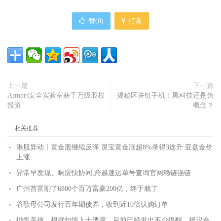
赞(
0
)
打赏
上一篇
下一篇
Armors安全实验室获千万级股权
揭秘区块链手机：黑科技还是伪
投资
概念？
相关推荐
港股异动丨黄金股继续反弹 灵宝黄金涨超8%录得3连升 亚盘金价
上涨
异常早发现、响应快协同,跨越速运单号查询官网稳链强链
广州首富割了6800个百万富豪200亿，终于栽了
谷歌母公司发行百年期债券，收到近10倍认购订单
抛售美债，根据知情人士透露，目前已经发出不少提醒，建议金