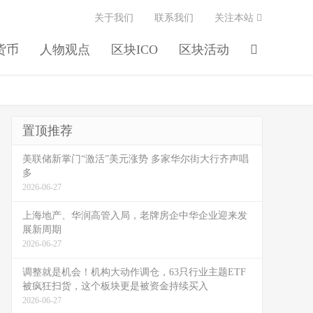
关于我们
联系我们
关注本站
货币
人物观点
区块ICO
区块活动
置顶推荐
美联储新掌门“激活”美元涨势 多家华尔街大行齐声唱
多
2026-06-27
上海地产、华润高管入局，老牌房企中华企业迎来发
展新周期
2026-06-27
调整就是机会！机构大动作调仓，63只行业主题ETF
被疯狂扫货，这个板块更是被资金持续买入
2026-06-27