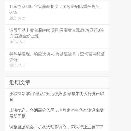
12家券商同日官宣薪酬制度，绩效薪酬比重最高至
60%
2026-06-27
港股异动丨黄金股继续反弹 灵宝黄金涨超8%录得3连
升 亚盘金价上涨
2026-02-11
异常早发现、响应快协同,跨越速运单号查询官网稳链
强链
2026-02-11
近期文章
美联储新掌门“激活”美元涨势 多家华尔街大行齐声唱
多
上海地产、华润高管入局，老牌房企中华企业迎来发
展新周期
调整就是机会！机构大动作调仓，63只行业主题ETF