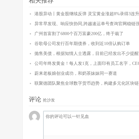
相关推荐
港股异动丨黄金股继续反弹 灵宝黄金涨超8%录得3连升
异常早发现、响应快协同,跨越速运单号查询官网稳链
广州首富割了6800个百万富豪200亿，终于栽了
谷歌母公司发行百年期债券，收到近10倍认购订单
抛售美债，根据知情人士透露，目前已经发出不少提醒
公司年终发黄金！每人发1克，上面印有员工名字，CE
蔚来老板娘创业成功，和奶茶妹妹同一赛道
联聚德团队聚焦全球数字货币趋势，构建多元化区块链
评论
抢沙发