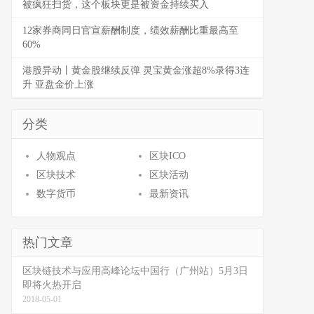
被疯狂扫货，这个板块更是被资金持续买入
12家券商同日官宣薪酬制度，绩效薪酬比重最高至
60%
港股异动丨黄金股继续反弹 灵宝黄金涨超8%录得3连
升 亚盘金价上涨
分类
人物观点
区块ICO
区块技术
区块活动
数字货币
最新资讯
热门文章
区块链技术与应用高峰论坛中国行（广州站）5月3日
即将火热开启
2018-05-01