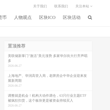
关于我们
联系我们
关注本站
货币
人物观点
区块ICO
区块活动
置顶推荐
美联储新掌门“激活”美元涨势 多家华尔街大行齐声唱
多
2026-06-27
上海地产、华润高管入局，老牌房企中华企业迎来发
展新周期
2026-06-27
调整就是机会！机构大动作调仓，63只行业主题ETF
被疯狂扫货，这个板块更是被资金持续买入
2026-06-27