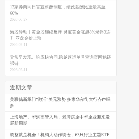
12家券商同日官宣薪酬制度，绩效薪酬比重最高至
60%
2026-06-27
港股异动丨黄金股继续反弹 灵宝黄金涨超8%录得3连
升 亚盘金价上涨
2026-02-11
异常早发现、响应快协同,跨越速运单号查询官网稳链
强链
2026-02-11
近期文章
美联储新掌门“激活”美元涨势 多家华尔街大行齐声唱
多
上海地产、华润高管入局，老牌房企中华企业迎来发
展新周期
调整就是机会！机构大动作调仓，63只行业主题ETF