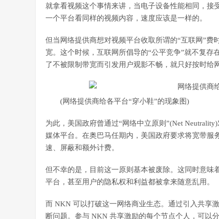
就拿看视频这个事情来讲，当电子设备性能相同，接
一个平台看同样的视频内容，速度应该是一样的。
但当网络提供商想对视频平台收取所谓的“互联网”费时
宽。这个时候，互联网所倡导的“公平竞争”就不复存
了不被限制带宽而引发用户观影不畅，就只好按时给网
(网络提供商给各平台“穿小鞋”的现象图)
为此，美国政府曾通过“网络中立原则”(Net Neutr
媒体平台。在奥巴马任期内，美国政府要求将宽带服
速、屏蔽和额外计费。
但不幸的是，目前这一原则基本被废除。这同时意味
平台，甚至用户的隐私权和利益都被拿来随意乱用。
而 NKN 可以打破这一网络商业生态。通过引入共
断问题。参与 NKN 共享激励的每个节点个人，可