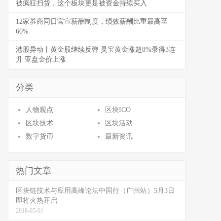
被疯狂扫货，这个板块更是被资金持续买入
12家券商同日官宣薪酬制度，绩效薪酬比重最高至
60%
港股异动丨黄金股继续反弹 灵宝黄金涨超8%录得3连
升 亚盘金价上涨
分类
人物观点
区块ICO
区块技术
区块活动
数字货币
最新资讯
热门文章
区块链技术与应用高峰论坛中国行（广州站）5月3日
即将火热开启
2018-05-01