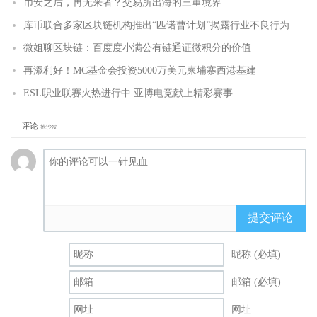
币安之后，再无来者？交易所出海的三重境界
库币联合多家区块链机构推出“匹诺曹计划”揭露行业不良行为
微姐聊区块链：百度度小满公有链通证微积分的价值
再添利好！MC基金会投资5000万美元柬埔寨西港基建
ESL职业联赛火热进行中 亚博电竞献上精彩赛事
评论
抢沙发
提交评论
昵称 (必填)
邮箱 (必填)
网址