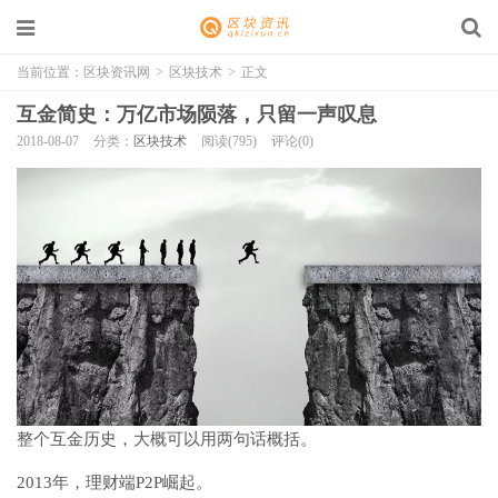
当前位置：
区块资讯网
>
区块技术
>
正文
互金简史：万亿市场陨落，只留一声叹息
2018-08-07
分类：
区块技术
阅读(795)
评论(0)
整个互金历史，大概可以用两句话概括。
2013年，理财端P2P崛起。