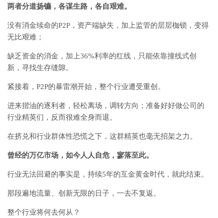
两者分道扬镳，各谋生路，各自艰难。
没有消金续命的P2P，资产端缺失，加上监管的层层枷锁，变得
无比艰难；
缺乏资金的消金，加上36%利率的红线，只能依靠撞线式创
新，寻找生存缝隙。
紧接着，P2P的暴雷潮开始，整个行业遭受重创。
进来揩油的逐利者，轻松离场，调转方向；准备好好做公司的
行业精英们，反而很难全身而退。
在挤兑和行业群体性恐慌之下，这群精英也毫无招架之力。
曾经的万亿市场，如今人人自危，寥落至此。
行业无法回避的事实是，持续5年的互金黄金时代，就此结束。
那段遍地流量、创新无限的日子，一去不复返。
整个行业将何去何从？