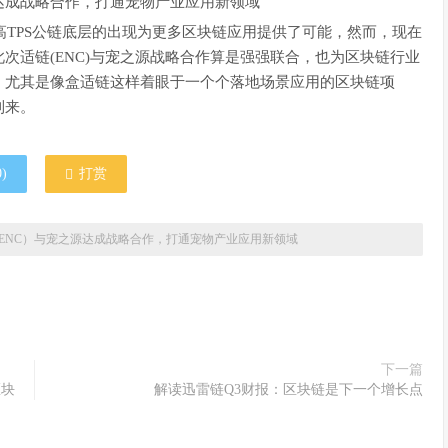
TPS公链底层的出现为更多区块链应用提供了可能，然而，现在
次适链(ENC)与宠之源战略合作算是强强联合，也为区块链行业
，尤其是像盒适链这样着眼于一个个落地场景应用的区块链项
到来。
0
)
打赏
ENC）与宠之源达成战略合作，打通宠物产业应用新领域
下一篇
区块
解读迅雷链Q3财报：区块链是下一个增长点