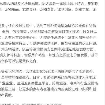
n，智能合约以及区块链系统。宠之源是一家线上线下结合，集宠物
容、宠物用品、宠物食品、宠物寄养、宠物训练、宠物学校、宠
链条，但在发展过程中，遇到了种种问题诸如破拆和造假在途信
、假药、假疫苗等，这些都是亟需解决而目前的技术手段又难以
术，具有分布式去中心化、无需信任系统不可篡改和加密安全性
篡改等技术特点，可以解决宠物活体、疫苗等溯源的伪证问题;
为宠物活体、疫苗等运输提供安全保障;在通证经济激励方面，
跨境支付等特点，增强用户粘性，加速宠之源生态价值发展。基于
略合作可以说是天作之合。
等意识的增强，盒适币ENC为全球化的推进提供了流通媒介。
个全球智能在途生态。目前，盒适链体系已经将钛盒作为落地应
产业企业 、生活服务类垂直平台、跨境旅游、电商等行业应用场
途数据上链，让更多的参与者在运输行为的实践过程中实现和创
做出贡献。