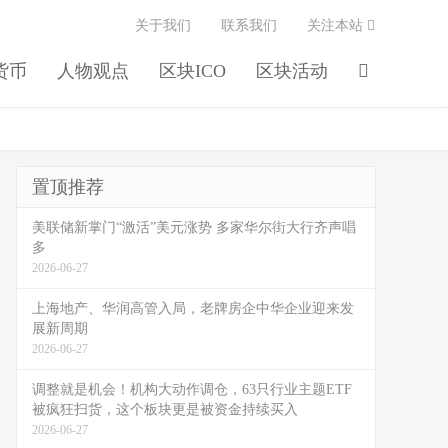
关于我们
联系我们
关注本站
货币
人物观点
区块ICO
区块活动
置顶推荐
美联储新掌门“激活”美元涨势 多家华尔街大行齐声唱
多
2026-06-27
上海地产、华润高管入局，老牌房企中华企业迎来发
展新周期
2026-06-27
调整就是机会！机构大动作调仓，63只行业主题ETF
被疯狂扫货，这个板块更是被资金持续买入
2026-06-27