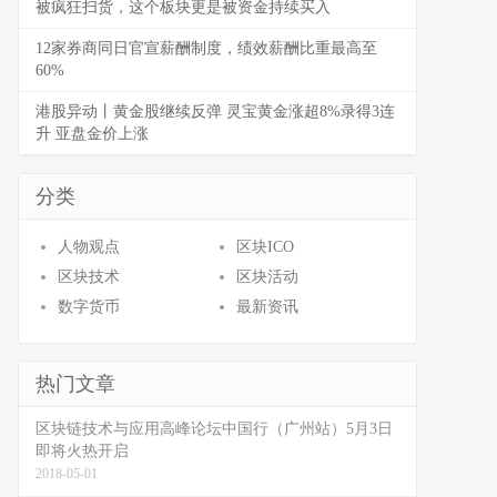
被疯狂扫货，这个板块更是被资金持续买入
12家券商同日官宣薪酬制度，绩效薪酬比重最高至
60%
港股异动丨黄金股继续反弹 灵宝黄金涨超8%录得3连
升 亚盘金价上涨
分类
人物观点
区块ICO
区块技术
区块活动
数字货币
最新资讯
热门文章
区块链技术与应用高峰论坛中国行（广州站）5月3日
即将火热开启
2018-05-01