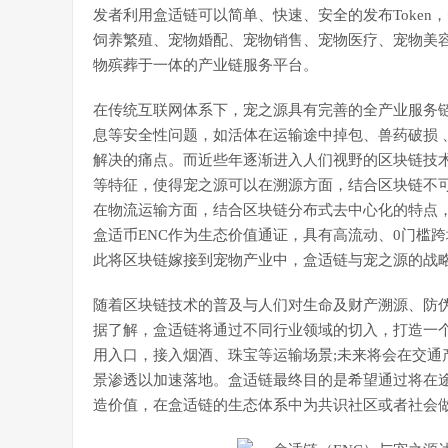
发者利用盒适链可以简单、快速、安全的发布Toke
饲养繁殖、宠物婚配、宠物销售、宠物医疗、宠物美
物殡葬于一体的产业链服务平台。
在传统互联网体系下，宠之源具有完善的全产业服务
息等安全性问题，如活体在运输途中掉包、兽药破损 
解决的痛点。而近些年逐渐进入人们视野的区块链技
等特征，使得宠之源可以在溯源方面，结合区块链不可
在物流运输方面，结合区块链分布式去中心化的特点，
盒适币ENC作为生态价值通证，具有高流动、0门槛
此将区块链嫁接到宠物产业中，盒适链与宠之源的战
随着区块链技术的普及与人们对生命及财产溯源、防伪
据了解，盒适链将通过不同行业领域的切入，打造一
用入口，接入烟酒、珠宝等运输场景;未来将会在交通
景渗透以加速落地。盒适链最终目的是希望通过将在
造价值，在盒适链的生态体系中为共识社区或者社会