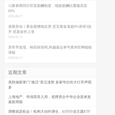
12家券商同日官宣薪酬制度，绩效薪酬比重最高至
60%
2026-06-27
港股异动丨黄金股继续反弹 灵宝黄金涨超8%录得3连
升 亚盘金价上涨
2026-02-11
异常早发现、响应快协同,跨越速运单号查询官网稳链
强链
2026-02-11
近期文章
美联储新掌门“激活”美元涨势 多家华尔街大行齐声唱
多
上海地产、华润高管入局，老牌房企中华企业迎来发
展新周期
调整就是机会！机构大动作调仓，63只行业主题ETF