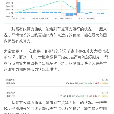
观察有效算力曲线，能看到节点算力运行的状况。一般来
说，平滑增长的曲线更能代表节点运行的稳定，能在最大范围
内保留有效算力。
太空竞赛1中，在竞赛排名靠前的部分节点中存在算力大幅消减
的情况，而这一切，大概率缘起于Filecoin严苛的惩罚机制。很
多节点的算力曲线甚至出现多次下滑，从侧面反映了其在基本
运维能力和硬件实力状况上堪忧。
观察有效算力曲线，能看到节点算力运行的状况。一般来
说，平滑增长的曲线更能代表节点运行的稳定，能在最大范围