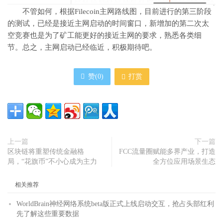
不管如何，根据Filecoin主网路线图，目前进行的第三阶段
的测试，已经是接近主网启动的时间窗口，新增加的第二次太
空竞赛也是为了矿工能更好的接近主网的要求，熟悉各类细
节。总之，主网启动已经临近，积极期待吧。
赞(
0
)
打赏
上一篇
下一篇
区块链将重塑传统金融格
FCC流量圈赋能多界产业，打造
局，“花旗币”不小心成为主力
全方位应用场景生态
相关推荐
WorldBrain神经网络系统beta版正式上线启动交互，抢占头部红利
先了解这些重要数据